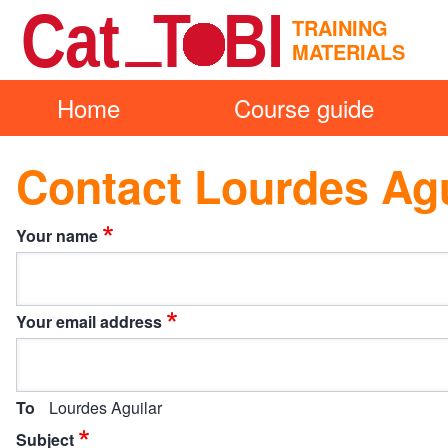
Skip to main content
TRAINING
MATERIALS
Main
Home
Course guide
Search
navigation
Contact Lourdes Agu
Close
Search
Your name
Block
Your email address
To
Lourdes Aguilar
Subject